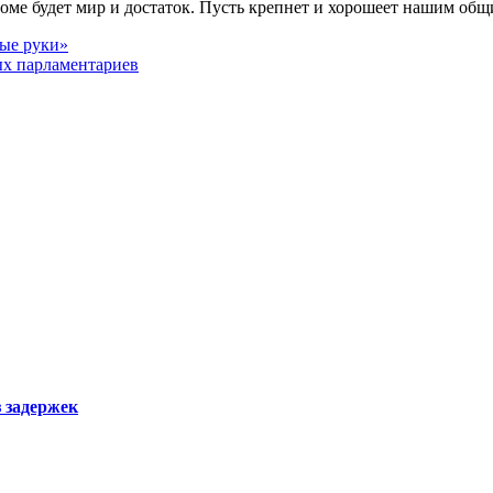
доме будет мир и достаток. Пусть крепнет и хорошеет нашим об
лые руки»
ых парламентариев
з задержек