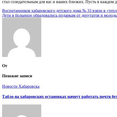
стал созидательным для вас и ваших близких. Пусть в каждом 
Навигация
Воспитанников хабаровского детского дома № 33 взяли в «теп
Дети в больнице обрадовались подаркам от депутатов и молод
по
записям
От
Похожие записи
Новости Хабаровска
Табло на хабаровских остановках начнут работать почти бе