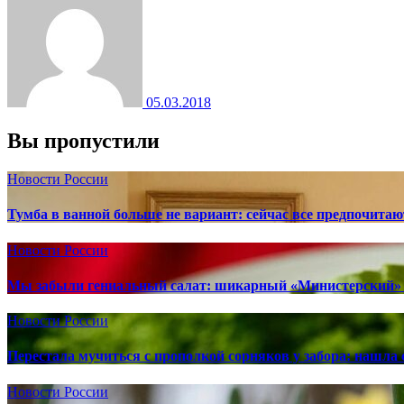
05.03.2018
Вы пропустили
Новости России
Тумба в ванной больше не вариант: сейчас все предпочита
Новости России
Мы забыли гениальный салат: шикарный «Министерский» 
Новости России
Перестала мучиться с прополкой сорняков у забора: нашла 
Новости России