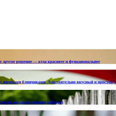
ют другое решение — куда красивее и функциональнее
с яичными блинчиками. Действительно вкусный и простой
способ, который реально работает