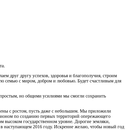
та.
аем друг другу успехов, здоровья и благополучия, строим
дую семью с миром, добром и любовью. Будет счастливым для
непростым, но общими усилиями мы смогли сохранить
чены с ростом, пусть даже с небольшим. Мы приложили
егионом по созданию первых территорий опережающего
ом высоком государственном уровне. Дорогие земляки,
в в наступающем 2016 году. Искренне желаю, чтобы новый год