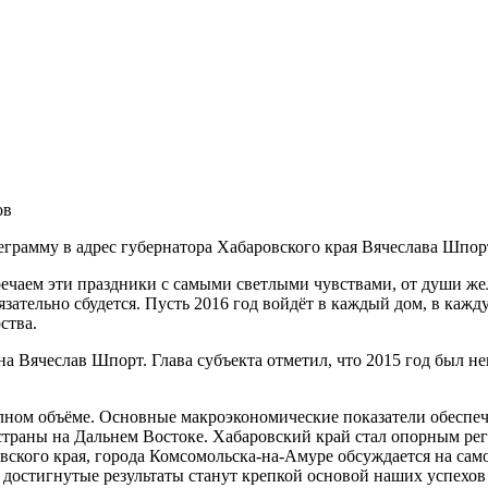
ов
грамму в адрес губернатора Хабаровского края Вячеслава Шпор
ечаем эти праздники с самыми светлыми чувствами, от души жел
язательно сбудется. Пусть 2016 год войдёт в каждый дом, в каж
ства.
на Вячеслав Шпорт. Глава субъекта отметил, что 2015 год был 
лном объёме. Основные макроэкономические показатели обеспе
страны на Дальнем Востоке. Хабаровский край стал опорным р
вского края, города Комсомольска-на-Амуре обсуждается на сам
то достигнутые результаты станут крепкой основой наших успехо