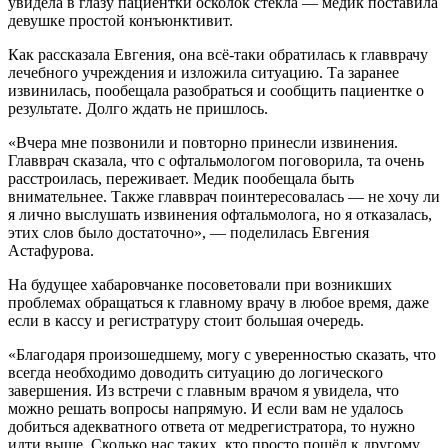
увидела в глазу пациентки осколок стекла — медик поставила
девушке простой конъюнктивит.
Как рассказала Евгения, она всё-таки обратилась к главврачу
лечебного учреждения и изложила ситуацию. Та заранее
извинилась, пообещала разобраться и сообщить пациентке о
результате. Долго ждать не пришлось.
«Вчера мне позвонили и повторно принесли извинения.
Главврач сказала, что с офтальмологом поговорила, та очень
расстроилась, переживает. Медик пообещала быть
внимательнее. Также главврач поинтересовалась — не хочу ли
я лично выслушать извинения офтальмолога, но я отказалась,
этих слов было достаточно», — поделилась Евгения
Астафурова.
На будущее хабаровчанке посоветовали при возникших
проблемах обращаться к главному врачу в любое время, даже
если в кассу и регистратуру стоит большая очередь.
«Благодаря произошедшему, могу с уверенностью сказать, что
всегда необходимо доводить ситуацию до логического
завершения. Из встречи с главным врачом я увидела, что
можно решать вопросы напрямую. И если вам не удалось
добиться адекватного ответа от медрегистратора, то нужно
идти выше. Сколько нас таких, кто просто пошёл к другому