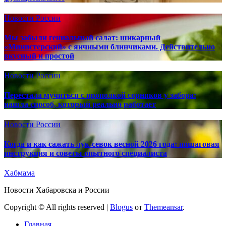
Новости России
Мы забыли гениальный салат: шикарный
«Министерский» с яичными блинчиками. Действительно
вкусный и простой
Новости России
Перестала мучиться с прополкой сорняков у забора:
нашла способ, который реально работает
Новости России
Когда и как сажать лук-севок весной 2026 года: пошаговая
инструкция и советы опытного специалиста
Хабмама
Новости Хабаровска и России
Copyright © All rights reserved
|
Blogus
от
Themeansar
.
Главная