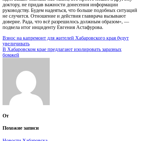
доктору, не придав важности донесения информации
руководству. Будем надеяться, что больше подобных ситуаций
не случится. Отношение и действия главврача вызывают
доверие. Рада, что всё разрешилось должным образом», —
подвела итог инциденту Евгения Астафурова.
Навигация
Взнос на капремонт для жителей Хабаровского края будут
увеличивать
по
В Хабаровском крае предлагают изолировать заразных
записям
бомжей
От
Похожие записи
Новости Хабаровска