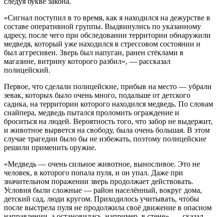
следуя букве закона.
«Сигнал поступил в то время, как я находился на дежурстве в
составе оперативной группы. Выдвинулись по указанному
адресу, после чего при обследовании территории обнаружили
медведя, который уже находился в стрессовом состоянии и
был аггресивен. Зверь был напуган, ранен стёклами в
магазине, витрину которого разбил», — рассказал
полицейский.
Первое, что сделали полицейские, прибыв на место — убрали
зевак, которых было очень много, подальше от детского
садика, на территории которого находился медведь. По словам
снайпера, медведь пытался проломить ограждение и
броситься на людей. Вероятность того, что забор не выдержит,
и животное вырвется на свободу, была очень большая. В этом
случае трагедии было бы не избежать, поэтому полицейские
решили применить оружие.
«Медведь — очень сильное животное, выносливое. Это не
человек, в которого попала пуля, и он упал. Даже при
значительном поражении зверь продолжает действовать.
Условия были сложные — район населённый, вокруг дома,
детский сад, люди кругом. Приходилось учитывать, чтобы
после выстрела пуля не продолжила своё движение в опасном
направлении, а остановилась, например, в стене», — сказал