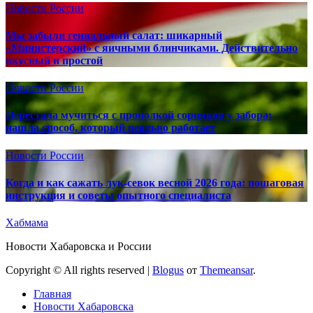
Новости России
Мы забыли гениальный салат: шикарный
«Министерский» с яичными блинчиками. Действительно
вкусный и простой
Новости России
Перестала мучиться с прополкой сорняков у забора:
нашла способ, который реально работает
Новости России
Когда и как сажать лук-севок весной 2026 года: пошаговая
инструкция и советы опытного специалиста
Хабмама
Новости Хабаровска и России
Copyright © All rights reserved
|
Blogus
от
Themeansar
.
Главная
Новости Хабаровска