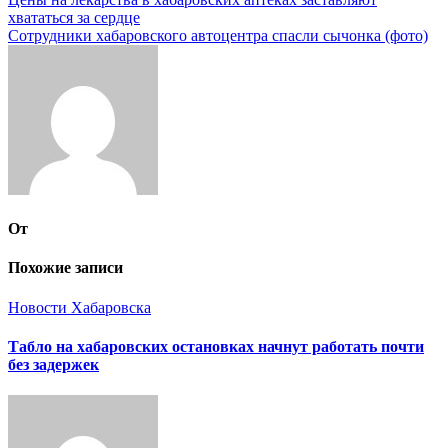
Навигация
хвататься за сердце
по
Сотрудники хабаровского автоцентра спасли сычонка (фото)
записям
От
Похожие записи
Новости Хабаровска
Табло на хабаровских остановках начнут работать почти
без задержек