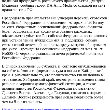
подписал председатель российского правительства Дмитрий
Медведев, сообщает корр. ИА AmurMedia со ссылкой на сайт
правительства РФ.
Председатель правительства РФ утвердил перечень субъектов
Российской Федерации, в отношении которых в 2016году
за счет бюджетных ассигнований федерального бюджета
будет осуществляться софинансирование расходных
обязательств субъектов Российской Федерации, возникающих
при установлении нуждающимся в поддержке семьям
ежемесячной денежной выплаты,предусмотренной пунктом
два указа Президента Российской Федерации от7мая 2012г.
No606 «О мерах по реализации демографической политики
Российской Федерации.
В список включены 53 субъекта, и, согласно опубликованной
на сайте кабмина информации, туда и попал и Хабаровский
край. Примечательно то, что правительство РФ включило в
этот список Хабаровский край, несмотря на заявления главы
региона о хорошей демографической ситуации, а также
данные министра Российской Федерации по развитию
Дальнего Востока Александра Галушки, согласно которым на
Дальнем Востоке рождаемость превысила смертность более
чем на 9 тысяч человек.
Цены на лекарства в хабаровских аптеках заставляют