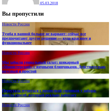
05.03.2018
Вы пропустили
Новости России
Тумба в ванной больше не вариант: сейчас все
предпочитают другое решение — куда красивее и
функциональнее
Новости России
Мы забыли гениальный салат: шикарный
«Министерский» с яичными блинчиками. Действительно
вкусный и простой
Новости России
Перестала мучиться с прополкой сорняков у забора:
нашла способ, который реально работает
Новости России