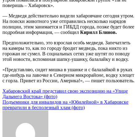
поверишь – Хабаровск».
— Медведя действительно видели хабаровчане сегодня утром.
На поиски животного уже отправились несколько нарядов
полиции, этим занимается и ГИБДД города, позже будет более
подробная информация, — сообщил
Кирилл Блинов.
Предположительно, это взрослая особь медведя. Запечатлеть
на камеры то, как по городу бродит медведь, пока никто из
горожан не сумел. В социальных сетях уже шутят по поводу
этой новости, вспоминая шапку-ушанку, балалайку и водку.
«Представляю, сидит мишка в ушанке и с балалайкой в руках
где-нибудь на лавочке в Северном микрорайоне, водку хлещет
с горла. Привет из России, Америка!», — пишет пользователь.
Навигация
Хабаровский край представил свою экспозицию на «Улице
Дальнего Востока» (фото)
по
Подъемники для инвалидов на «Юбилейной» в Хабаровске
записям
превратили в бесполезный хлам (фото)