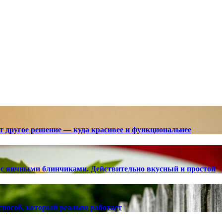
ют другое решение — куда красивее и функциональнее
с яичными блинчиками. Действительно вкусный и простой
способ, который реально работает