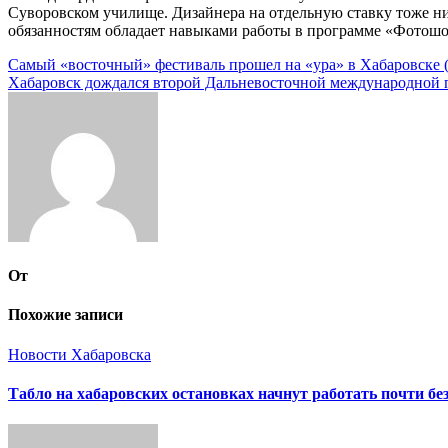
Суворовском училище. Дизайнера на отдельную ставку тоже ни
обязанностям обладает навыками работы в программе «Фотошоп
Навигация
Самый «восточный» фестиваль прошел на «ура» в Хабаровске 
Хабаровск дождался второй Дальневосточной международной п
по
записям
От
Похожие записи
Новости Хабаровска
Табло на хабаровских остановках начнут работать почти бе