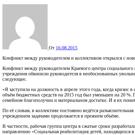
От
16.08.2015
Конфликт между руководителем и коллективом открылся с но
Конфликт между руководителем Краевого центра социального воспитания и здоровья и коллективом открылся с новой стороны. Как писало агентство, сотрудники образовательного
учреждения обвинили руководителя в необоснованных увольне
следующее.
«Я заступила на должность в апреле этого года, когда кризис 
объём бюджетных средств на 2015 год был уменьшен на 20 %. П
семейном благополучии и материальном достатке. И я их пони
По её словам, в коллективе постоянно ведётся разъяснительна
учреждением задачами продолжается в прежнем объёме.
В частности, рабочая группа центра в сжатые сроки разработа
направлению «Социальная реабилитация детей, находящихся в 