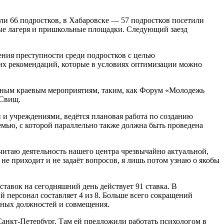
ли 66 подростков, в Хабаровске — 57 подростков посетили
ные лагеря и пришкольные площадки. Следующий заезд
ения преступности среди подростков с целью
ких рекомендаций, которые в условиях оптимизации можно
ёзным краевым мероприятиям, таким, как Форум «Молодежь
 Свищ.
и и учреждениями, ведётся плановая работа по созданию
мью, с которой параллельно также должна быть проведена
считаю деятельность нашего центра чрезвычайно актуальной,
е приходит и не задаёт вопросов, я лишь потом узнаю о якобы
тавок на сегодняшний день действует 91 ставка. В
й персонал составляет 4 из 8. Больше всего сокращений
тных должностей и совмещения.
Санкт-Петербург. Там ей предложили работать психологом в