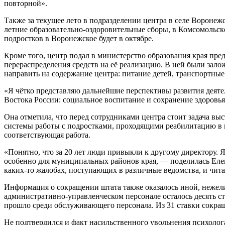
повторной».
Также за текущее лето в подразделении центра в селе Вороне
летние образовательно-оздоровительные сборы, в Комсомольс
подростков в Воронежское будет в октябре.
Кроме того, центр подал в министерство образования края пр
перераспределения средств на её реализацию. В ней были зал
направить на содержание центра: питание детей, транспортные 
«Я чётко представляю дальнейшие перспективы развития деят
Востока России: социальное воспитание и сохранение здоровья
Она отметила, что перед сотрудниками центра стоит задача вы
системы работы с подростками, проходящими реабилитацию в ц
соответствующая работа.
«Понятно, что за 20 лет люди привыкли к другому директору. Я
особенно для муниципальных районов края, — поделилась Елена
каких-то жалобах, поступающих в различные ведомства, и читаю
Информация о сокращении штата также оказалось иной, нежели 
административно-управленческом персонале осталось десять ста
прошло среди обслуживающего персонала. Из 31 ставки сокра
Не подтвердился и факт насильственного увольнения психолога