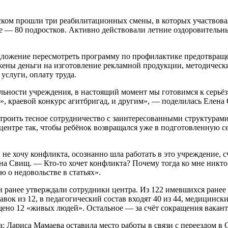
жском прошли три реабилитационных смены, в которых участвова
ке — 80 подростков. Активно действовали летние оздоровитель
едложение пересмотреть программу по профилактике предотвращ
ожены деньги на изготовление рекламной продукции, методичес
услуги, оплату труда.
ельности учреждения, в настоящий момент мы готовимся к серь
», краевой конкурс агитбригад, и другим», — поделилась Елена
строить тесное сотрудничество с заинтересованными структурам
ентре так, чтобы ребёнок возвращался уже в подготовленную се
 не хочу конфликта, осознанно шла работать в это учреждение, 
 Свищ. — Кто-то хочет конфликта? Почему тогда ко мне никто н
 о недовольстве в статьях».
ранее утверждали сотрудники центра. Из 122 имевшихся ранее с
вок из 12, в педагогический состав входят 40 из 44, медицински
щено 12 «живых людей». Остальное — за счёт сокращения вакан
: Лариса Мамаева оставила место работы в связи с переездом в 