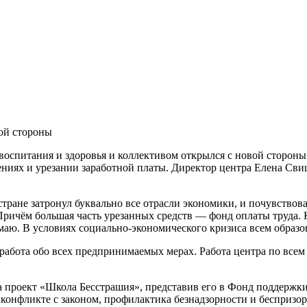
вой стороны
ниях и урезании заработной платы. Директор центра Елена Св
в стране затронул буквально все отрасли экономики, и почувство
ричём большая часть урезанных средств — фонд оплаты труда. К
маю. В условиях социально-экономического кризиса всем образо
я работа обо всех предпринимаемых мерах. Работа центра по вс
ла проект «Школа Бесстрашия», представив его в Фонд поддержк
конфликте с законом, профилактика безнадзорности и беспризор