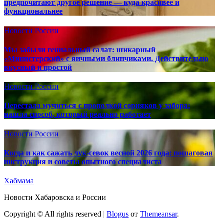
предпочитают другое решение — куда красивее и
функциональнее
Новости России
Мы забыли гениальный салат: шикарный
«Министерский» с яичными блинчиками. Действительно
вкусный и простой
Новости России
Перестала мучиться с прополкой сорняков у забора:
нашла способ, который реально работает
Новости России
Когда и как сажать лук-севок весной 2026 года: пошаговая
инструкция и советы опытного специалиста
Хабмама
Новости Хабаровска и России
Copyright © All rights reserved
|
Blogus
от
Themeansar
.