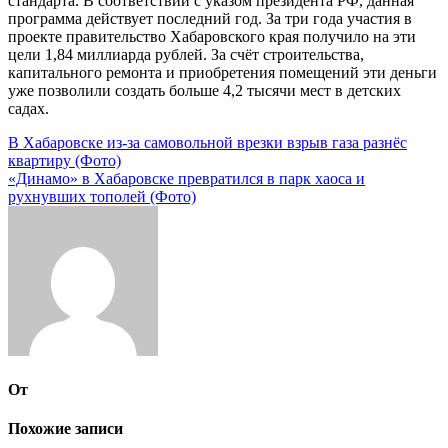
стандарта. В соответствии с указом президента РФ, данная
программа действует последний год. За три года участия в
проекте правительство Хабаровского края получило на эти
цели 1,84 миллиарда рублей. За счёт строительства,
капитального ремонта и приобретения помещений эти деньги
уже позволили создать больше 4,2 тысячи мест в детских
садах.
Навигация
В Хабаровске из-за самовольной врезки взрыв газа разнёс
квартиру (Фото)
по
«Динамо» в Хабаровске превратился в парк хаоса и
записям
рухнувших тополей (Фото)
От
Похожие записи