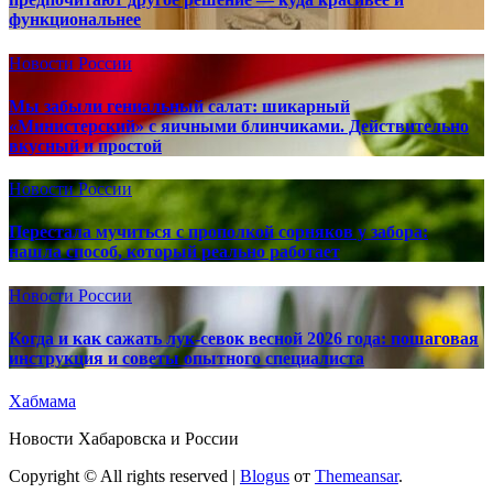
функциональнее
Новости России
Мы забыли гениальный салат: шикарный
«Министерский» с яичными блинчиками. Действительно
вкусный и простой
Новости России
Перестала мучиться с прополкой сорняков у забора:
нашла способ, который реально работает
Новости России
Когда и как сажать лук-севок весной 2026 года: пошаговая
инструкция и советы опытного специалиста
Хабмама
Новости Хабаровска и России
Copyright © All rights reserved
|
Blogus
от
Themeansar
.