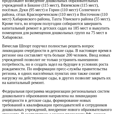
продолжают возведение дошкольных образовательных
учреждений в Бикине (115 мест), Вяземском (115 мест),
посёлках Дуки (95 мест) и Горин (110 мест) Солнечного
района, сёлах Краснореченском (110 мест) и Восточном (110
мест) Хабаровского района, Тахта Ульчского района (55 мест).
Кроме того, во втором полугодии собираются завершить
капитальный ремонт в детских садах на 185 мест и выкупить
помещения для размещения дошкольных групп на 75 мест в
Хабаровске.
Вячеслав Шпорт поручил полностью решить вопрос
ликвидации очерёдности в детские сады. В настоящее время в
регионе она составляет чуть больше 200 человек. Ввод новых
учреждений позволит не только устранить нынешнюю
потребность, но и создать задел на будущее в условиях роста
рождаемости. По информации пресс-службы правительства
региона, в одних населённых пунктах они также снизят
нагрузку на действующие сады, в других позволят закрыть их
на капитальный ремонт.
Федеральная программа модернизации региональных систем
дошкольного образования направлена на ликвидацию
очерёдности в детские сады, формирование новых
требований к квалификации преподавателей и сотрудников
дошкольных учреждений, внедрение нового образовательного