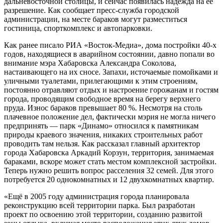
дальневосточной столицы, и сейчас появилась надежда на её
разрешение. Как сообщает пресс-служба городской
администрации, на месте бараков могут разместиться
гостиница, спорткомплекс и автопарковки.
Как ранее писало РИА «Восток-Медиа», дома постройки 40-х
годов, находящиеся в аварийном состоянии, давно попали во
внимание мэра Хабаровска Александра Соколова,
настаивающего на их сносе. Запахи, источаемые помойками и
уличными туалетами, прилегающими к этим строениям,
постоянно отравляют отдых и настроение горожанам и гостям
города, проводящим свободное время на берегу верхнего
пруда. Износ бараков превышает 80 %. Несмотря на столь
плачевное положение дел, фактически мэрия не могла ничего
предпринять — парк «Динамо» относился к памятникам
природы краевого значения, никаких строительных работ
проводить там нельзя. Как рассказал главный архитектор
города Хабаровска Аркадий Корзун, территория, занимаемая
бараками, вскоре может стать местом комплексной застройки.
Теперь нужно решить вопрос расселения 32 семей. Для этого
потребуется 20 однокомнатных и 12 двухкомнатных квартир.
«Ещё в 2005 году администрация города планировала
реконструкцию всей территории парка. Был разработан
проект по освоению этой территории, созданию развитой