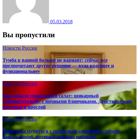
05.03.2018
Вы пропустили
Новости России
Тумба в ванной больше не вариант: сейчас все
предпочитают другое решение — куда красивее и
функциональнее
Новости России
Мы забыли гениальный салат: шикарный
«Министерский» с яичными блинчиками. Действительно
вкусный и простой
Новости России
Перестала мучиться с прополкой сорняков у забора:
нашла способ, который реально работает