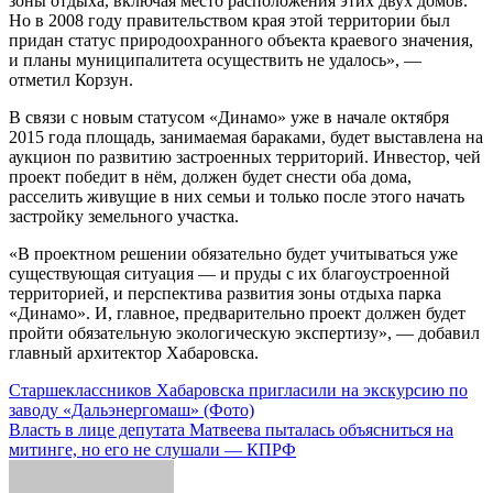
зоны отдыха, включая место расположения этих двух домов.
Но в 2008 году правительством края этой территории был
придан статус природоохранного объекта краевого значения,
и планы муниципалитета осуществить не удалось», —
отметил Корзун.
В связи с новым статусом «Динамо» уже в начале октября
2015 года площадь, занимаемая бараками, будет выставлена на
аукцион по развитию застроенных территорий. Инвестор, чей
проект победит в нём, должен будет снести оба дома,
расселить живущие в них семьи и только после этого начать
застройку земельного участка.
«В проектном решении обязательно будет учитываться уже
существующая ситуация — и пруды с их благоустроенной
территорией, и перспектива развития зоны отдыха парка
«Динамо». И, главное, предварительно проект должен будет
пройти обязательную экологическую экспертизу», — добавил
главный архитектор Хабаровска.
Навигация
Старшеклассников Хабаровска пригласили на экскурсию по
заводу «Дальэнергомаш» (Фото)
по
Власть в лице депутата Матвеева пыталась объясниться на
записям
митинге, но его не слушали — КПРФ