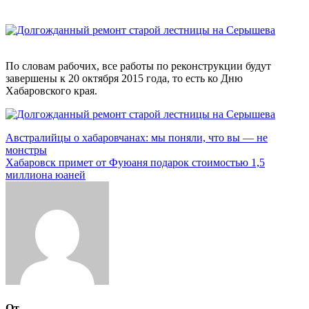
По словам рабочих, все работы по реконструкции будут
завершены к 20 октября 2015 года, то есть ко Дню
Хабаровского края.
Навигация
Австралийцы о хабаровчанах: мы поняли, что вы — не
монстры
по
Хабаровск примет от Фуюаня подарок стоимостью 1,5
записям
миллиона юаней
От