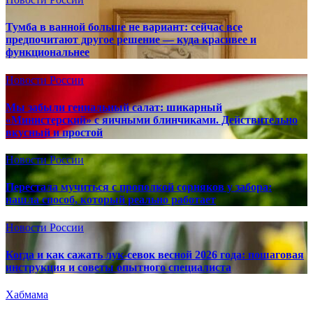
Тумба в ванной больше не вариант: сейчас все
предпочитают другое решение — куда красивее и
функциональнее
Новости России
Мы забыли гениальный салат: шикарный
«Министерский» с яичными блинчиками. Действительно
вкусный и простой
Новости России
Перестала мучиться с прополкой сорняков у забора:
нашла способ, который реально работает
Новости России
Когда и как сажать лук-севок весной 2026 года: пошаговая
инструкция и советы опытного специалиста
Хабмама