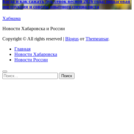
Когда и как сажать лук-севок весной 2026 года: пошаговая
инструкция и советы опытного специалиста
Хабмама
Новости Хабаровска и России
Copyright © All rights reserved
|
Blogus
от
Themeansar
.
Главная
Новости Хабаровска
Новости России
Найти: