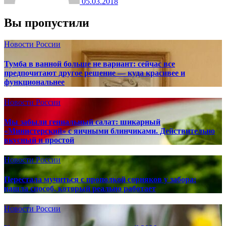
05.03.2018
Вы пропустили
Новости России
Тумба в ванной больше не вариант: сейчас все
предпочитают другое решение — куда красивее и
функциональнее
Новости России
Мы забыли гениальный салат: шикарный
«Министерский» с яичными блинчиками. Действительно
вкусный и простой
Новости России
Перестала мучиться с прополкой сорняков у забора:
нашла способ, который реально работает
Новости России