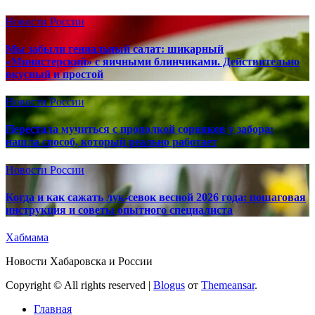
Новости России
Мы забыли гениальный салат: шикарный
«Министерский» с яичными блинчиками. Действительно
вкусный и простой
Новости России
Перестала мучиться с прополкой сорняков у забора:
нашла способ, который реально работает
Новости России
Когда и как сажать лук-севок весной 2026 года: пошаговая
инструкция и советы опытного специалиста
Хабмама
Новости Хабаровска и России
Copyright © All rights reserved
|
Blogus
от
Themeansar
.
Главная