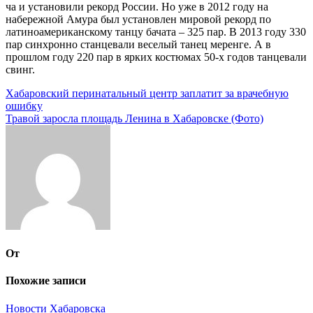
ча и установили рекорд России. Но уже в 2012 году на
набережной Амура был установлен мировой рекорд по
латиноамериканскому танцу бачата – 325 пар. В 2013 году 330
пар синхронно станцевали веселый танец меренге. А в
прошлом году 220 пар в ярких костюмах 50-х годов танцевали
свинг.
Навигация
Хабаровский перинатальный центр заплатит за врачебную
ошибку
по
Травой заросла площадь Ленина в Хабаровске (Фото)
записям
От
Похожие записи
Новости Хабаровска