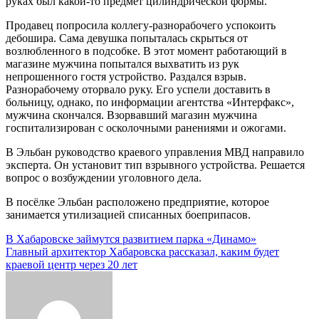
руках был какой-то предмет цилиндрической формы.
Продавец попросила коллегу-разнорабочего успокоить
дебошира. Сама девушка попыталась скрыться от
возлюбленного в подсобке. В этот момент работающий в
магазине мужчина попытался выхватить из рук
непрошенного гостя устройство. Раздался взрыв.
Разнорабочему оторвало руку. Его успели доставить в
больницу, однако, по информации агентства «Интерфакс»,
мужчина скончался. Взорвавший магазин мужчина
госпитализирован с осколочными ранениями и ожогами.
В Эльбан руководство краевого управления МВД направило
эксперта. Он установит тип взрывного устройства. Решается
вопрос о возбуждении уголовного дела.
В посёлке Эльбан расположено предприятие, которое
занимается утилизацией списанных боеприпасов.
Навигация
В Хабаровске займутся развитием парка «Динамо»
Главный архитектор Хабаровска рассказал, каким будет
по
краевой центр через 20 лет
записям