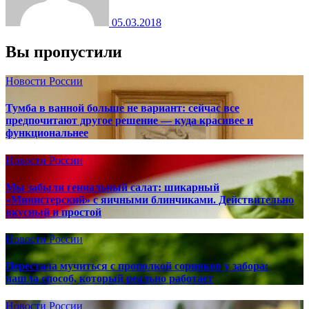
05.03.2018
Вы пропустили
Новости России
Тумба в ванной больше не вариант: сейчас все
предпочитают другое решение — куда красивее и
функциональнее
Новости России
Мы забыли гениальный салат: шикарный
«Министерский» с яичными блинчиками. Действительно
вкусный и простой
Новости России
Перестала мучиться с прополкой сорняков у забора:
нашла способ, который реально работает
Новости России