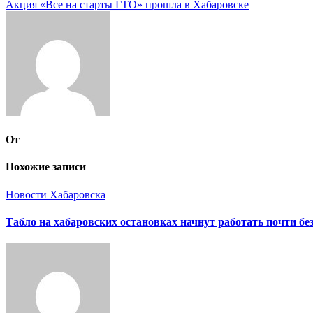
Акция «Все на старты ГТО» прошла в Хабаровске
по
записям
От
Похожие записи
Новости Хабаровска
Табло на хабаровских остановках начнут работать почти бе