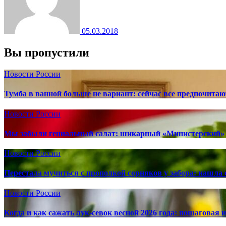
05.03.2018
Вы пропустили
Новости России
Тумба в ванной больше не вариант: сейчас все предпочита
Новости России
Мы забыли гениальный салат: шикарный «Министерский» 
Новости России
Перестала мучиться с прополкой сорняков у забора: нашла 
Новости России
Когда и как сажать лук-севок весной 2026 года: пошаговая