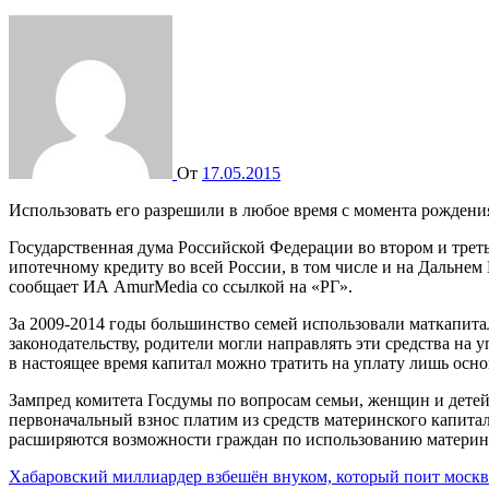
От
17.05.2015
Использовать его разрешили в любое время с момента рожден
Государственная дума Российской Федерации во втором и треть
ипотечному кредиту во всей России, в том числе и на Дальнем
сообщает ИА AmurMedia со ссылкой на «РГ».
За 2009-2014 годы большинство семей использовали маткапит
законодательству, родители могли направлять эти средства на 
в настоящее время капитал можно тратить на уплату лишь осн
Зампред комитета Госдумы по вопросам семьи, женщин и детей 
первоначальный взнос платим из средств материнского капитал
расширяются возможности граждан по использованию материнск
Навигация
Хабаровский миллиардер взбешён внуком, который поит моск