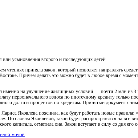
ия или усыновления второго и последующих детей
ем чтениях приняла закон, который позволяет направлять средст
 Востоке. Причем делать это можно будет в любое время с моме
ал именно на улучшение жилищных условий — почти 2 млн из 3 
уплату первоначального взноса по ипотечному кредиту только пос
овного долга и процентов по кредитам. Принятый документ сним
Лариса Яковлева пояснила, как будут работать новые правила: «
а». По словам Яковлевой, закон будет распространятся на все 
ого капитала, отметила она. Закон вступает в силу со дня его
вичей мочой