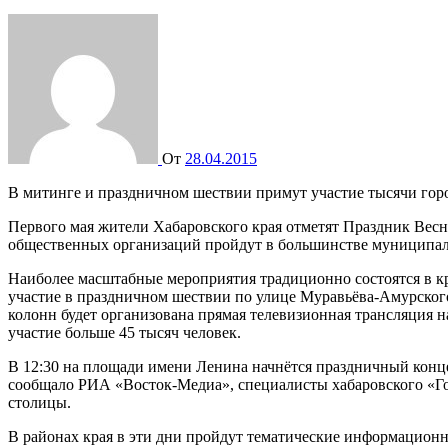
От
28.04.2015
В митинге и праздничном шествии примут участие тысячи го
Первого мая жители Хабаровского края отметят Праздник Весны и Труда. Митинги и шествия представителей трудовых коллективов, общественных объединений, студентов, молодёжных и
общественных организаций пройдут в большинстве муниципал
Наиболее масштабные мероприятия традиционно состоятся в кр
участие в праздничном шествии по улице Муравьёва-Амурского
колонн будет организована прямая телевизионная трансляция 
участие больше 45 тысяч человек.
В 12:30 на площади имени Ленина начнётся праздничный концер
сообщало РИА «Восток-Медиа», специалисты хабаровского «Го
столицы.
В районах края в эти дни пройдут тематические информационн