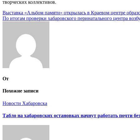
творческих коллективов.
Навигация
Выставка «Альбом памяти» открылась в Краевом центре образ
По итогам проверки хабаровского перинатального центра возб
по
записям
От
Похожие записи
Новости Хабаровска
Табло на хабаровских остановках начнут работать почти бе