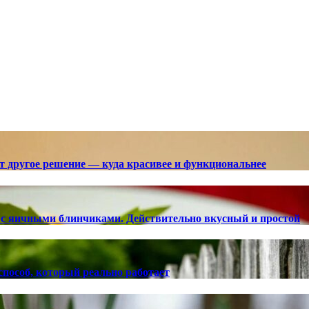
ют другое решение — куда красивее и функциональнее
с яичными блинчиками. Действительно вкусный и простой
способ, который реально работает