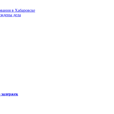
ования в Хабаровске
уждены дела
з задержек