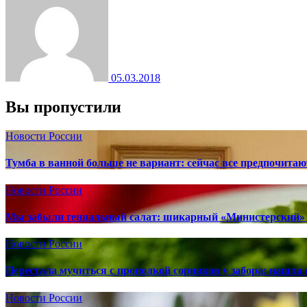
05.03.2018
Вы пропустили
Новости России
Тумба в ванной больше не вариант: сейчас все предпочита
Новости России
Мы забыли гениальный салат: шикарный «Министерский» 
Новости России
Перестала мучиться с прополкой сорняков у забора: нашла 
Новости России