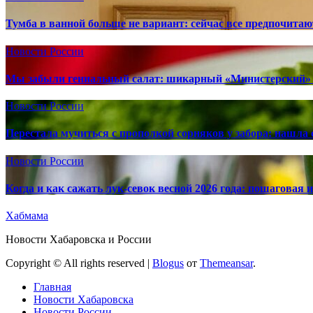
Тумба в ванной больше не вариант: сейчас все предпочита
Новости России
Мы забыли гениальный салат: шикарный «Министерский» 
Новости России
Перестала мучиться с прополкой сорняков у забора: нашла 
Новости России
Когда и как сажать лук-севок весной 2026 года: пошаговая
Хабмама
Новости Хабаровска и России
Copyright © All rights reserved
|
Blogus
от
Themeansar
.
Главная
Новости Хабаровска
Новости России