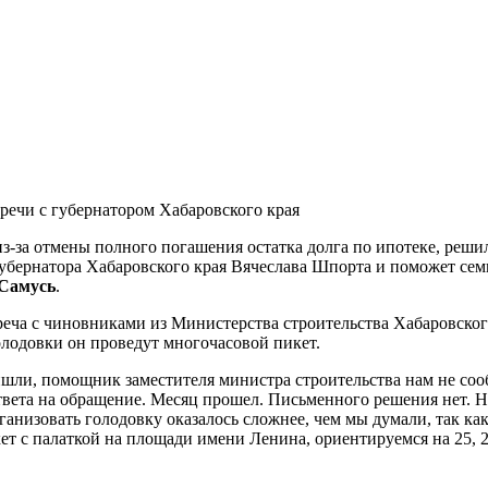
тречи с губернатором Хабаровского края
з-за отмены полного погашения остатка долга по ипотеке, реш
бернатора Хабаровского края Вячеслава Шпорта и поможет семья
 Самусь
.
реча с чиновниками из Министерства строительства Хабаровског
лодовки он проведут многочасовой пикет.
шли, помощник заместителя министра строительства нам не со
твета на обращение. Месяц прошел. Письменного решения нет. Н
ганизовать голодовку оказалось сложнее, чем мы думали, так ка
ет с палаткой на площади имени Ленина, ориентируемся на 25, 26