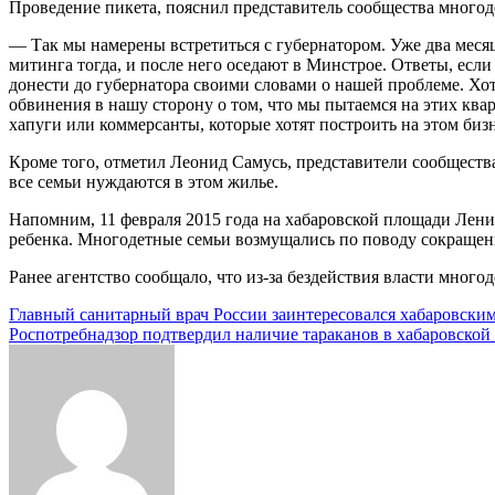
Проведение пикета, пояснил представитель сообщества многод
— Так мы намерены встретиться с губернатором. Уже два месяц
митинга тогда, и после него оседают в Минстрое. Ответы, если
донести до губернатора своими словами о нашей проблеме. Хот
обвинения в нашу сторону о том, что мы пытаемся на этих ква
хапуги или коммерсанты, которые хотят построить на этом бизн
Кроме того, отметил Леонид Самусь, представители сообществ
все семьи нуждаются в этом жилье.
Напомним, 11 февраля 2015 года на хабаровской площади Лени
ребенка. Многодетные семьи возмущались по поводу сокращен
Ранее агентство сообщало, что из-за бездействия власти мног
Навигация
Главный санитарный врач России заинтересовался хабаровски
Роспотребнадзор подтвердил наличие тараканов в хабаровской
по
записям