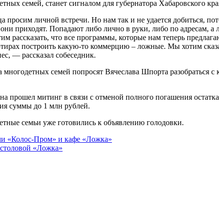
етных семей, станет сигналом для губернатора Хабаровского кр
а просим личной встречи. Но нам так и не удается добиться, по
 они приходят. Попадают либо лично в руки, либо по адресам, а 
им рассказать, что все программы, которые нам теперь предлага
ртирах построить какую-то коммерцию – ложные. Мы хотим сказат
ес, — рассказал собеседник.
а многодетных семей попросят Вячеслава Шпорта разобраться с 
на прошел митинг в связи с отменой полного погашения остатка
ия суммы до 1 млн рублей.
одетные семьи уже готовились к объявлению голодовки.
ми «Колос-Пром» и кафе «Ложка»
 столовой «Ложка»