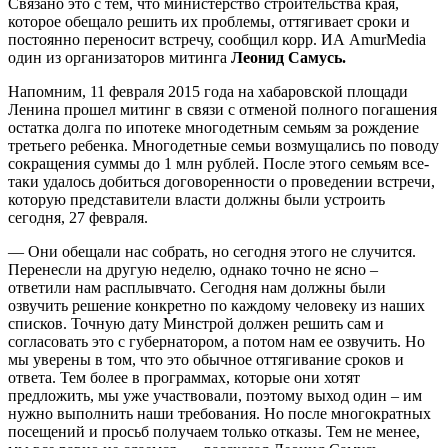
Связано это с тем, что министерство строительства края,
которое обещало решить их проблемы, оттягивает сроки и
постоянно переносит встречу, сообщил корр. ИА AmurMedia
один из организаторов митинга
Леонид Самусь.
Напомним, 11 февраля 2015 года на хабаровской площади
Ленина прошел митинг в связи с отменой полного погашения
остатка долга по ипотеке многодетным семьям за рождение
третьего ребенка. Многодетные семьи возмущались по поводу
сокращения суммы до 1 млн рублей. После этого семьям все-
таки удалось добиться договоренности о проведении встречи,
которую представители власти должны были устроить
сегодня, 27 февраля.
— Они обещали нас собрать, но сегодня этого не случится.
Перенесли на другую неделю, однако точно не ясно –
ответили нам расплывчато. Сегодня нам должны были
озвучить решение конкретно по каждому человеку из наших
списков. Точную дату Минстрой должен решить сам и
согласовать это с губернатором, а потом нам ее озвучить. Но
мы уверены в том, что это обычное оттягивание сроков и
ответа. Тем более в программах, которые они хотят
предложить, мы уже участвовали, поэтому выход один – им
нужно выполнить наши требования. Но после многократных
посещений и просьб получаем только отказы. Тем не менее,