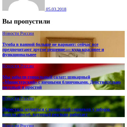
05.03.2018
Вы пропустили
Новости России
Тумба в ванной больше не вариант: сейчас все
предпочитают другое решение — куда красивее и
функциональнее
Новости России
Мы забыли гениальный салат: шикарный
«Министерский» с яичными блинчиками. Действительно
вкусный и простой
Новости России
Перестала мучиться с прополкой сорняков у забора:
нашла способ, который реально работает
Новости России