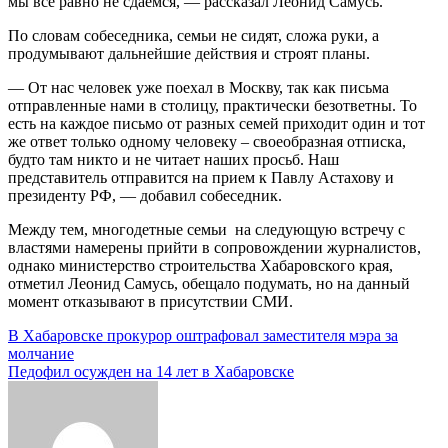
мы все равно не сдаемся, — рассказал Леонид Самусь.
По словам собеседника, семьи не сидят, сложа руки, а
продумывают дальнейшие действия и строят планы.
— От нас человек уже поехал в Москву, так как письма
отправленные нами в столицу, практически безответны. То
есть на каждое письмо от разных семей приходит один и тот
же ответ только одному человеку – своеобразная отписка,
будто там никто и не читает наших просьб. Наш
представитель отправится на прием к Павлу Астахову и
президенту РФ, — добавил собеседник.
Между тем, многодетные семьи на следующую встречу с
властями намерены прийти в сопровождении журналистов,
однако министерство строительства Хабаровского края,
отметил Леонид Самусь, обещало подумать, но на данный
момент отказывают в присутствии СМИ.
Навигация
В Хабаровске прокурор оштрафовал заместителя мэра за
молчание
по
Педофил осужден на 14 лет в Хабаровске
записям