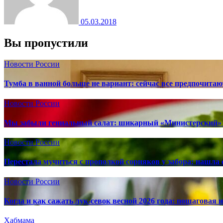
05.03.2018
Вы пропустили
Новости России
Тумба в ванной больше не вариант: сейчас все предпочита
Новости России
Мы забыли гениальный салат: шикарный «Министерский» 
Новости России
Перестала мучиться с прополкой сорняков у забора: нашла 
Новости России
Когда и как сажать лук-севок весной 2026 года: пошаговая
Хабмама