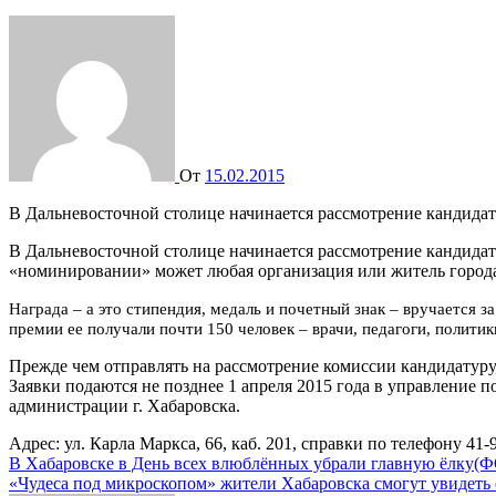
От
15.02.2015
В Дальневосточной столице начинается рассмотрение кандида
В Дальневосточной столице начинается рассмотрение кандидат
«номинировании» может любая организация или житель город
Награда – а это стипендия, медаль и почетный знак – вручается за важные проекты, активную социальную работу, добросовестный труд и научно-творческую деятельность. За годы существования
премии ее получали почти 150 человек – врачи, педагоги, полити
Прежде чем отправлять на рассмотрение комиссии кандидатуру,
Заявки подаются не позднее 1 апреля 2015 года в управление
администрации г. Хабаровска.
Адрес: ул. Карла Маркса, 66, каб. 201, справки по телефону 41-
Навигация
В Хабаровске в День всех влюблённых убрали главную ёлку(
«Чудеса под микроскопом» жители Хабаровска смогут увидеть 