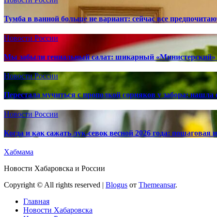
Тумба в ванной больше не вариант: сейчас все предпочита
Новости России
Мы забыли гениальный салат: шикарный «Министерский» 
Новости России
Перестала мучиться с прополкой сорняков у забора: нашла 
Новости России
Когда и как сажать лук-севок весной 2026 года: пошаговая
Хабмама
Новости Хабаровска и России
Copyright © All rights reserved
|
Blogus
от
Themeansar
.
Главная
Новости Хабаровска