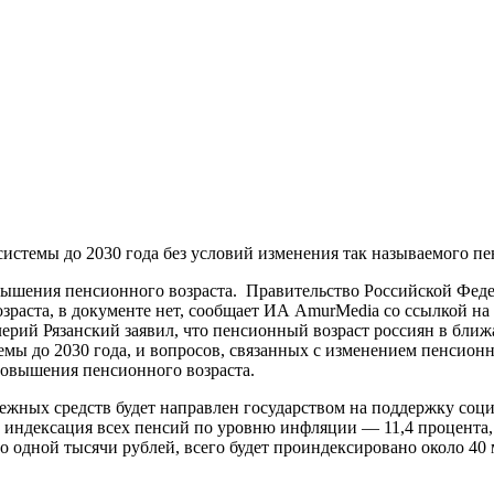
системы до 2030 года без условий изменения так называемого пе
овышения пенсионного возраста. Правительство Российской Фед
озраста, в документе нет, сообщает ИА AmurMedia со ссылкой на
ерий Рязанский заявил, что пенсионный возраст россиян в ближ
мы до 2030 года, и вопросов, связанных с изменением пенсионно
повышения пенсионного возраста.
нежных средств будет направлен государством на поддержку соци
индексация всех пенсий по уровню инфляции — 11,4 процента, т
ло одной тысячи рублей, всего будет проиндексировано около 40