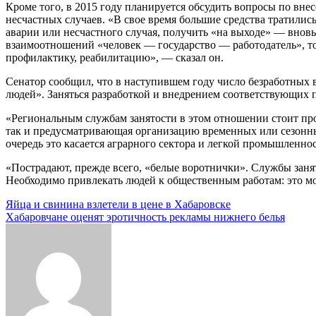
Кроме того, в 2015 году планируется обсудить вопросы по вн
несчастных случаев. «В свое время большие средства тратилис
аварии или несчастного случая, получить «на выходе» — вновь
взаимоотношений «человек — государство — работодатель», то 
профилактику, реабилитацию», — сказал он.
Сенатор сообщил, что в наступившем году число безработных в
людей». Заняться разработкой и внедрением соответствующих п
«Региональным службам занятости в этом отношении стоит про
так и предусматривающая организацию временных или сезонны
очередь это касается аграрного сектора и легкой промышленнос
«Пострадают, прежде всего, «белые воротнички». Службы занят
Необходимо привлекать людей к общественным работам: это мо
Навигация
Яйца и свинина взлетели в цене в Хабаровске
Хабаровчане оценят эротичность рекламы нижнего белья
по
записям