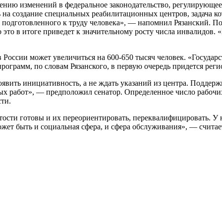
есению изменений в федеральное законодательство, регулирующее
ь на создание специальных реабилитационных центров, задача к
 подготовленного к труду человека», — напомнил Рязанский. По
это в итоге приведет к значительному росту числа инвалидов. 
 России может увеличиться на 600-650 тысяч человек. «Государс
рограмм, по словам Рязанского, в первую очередь придется рег
явить инициативность, а не ждать указаний из центра. Поддерж
х работ», — предположил сенатор. Определенное число рабочи
ти.
ости готовы и их переориентировать, переквалифицировать. У н
жет быть и социальная сфера, и сфера обслуживания», — считае