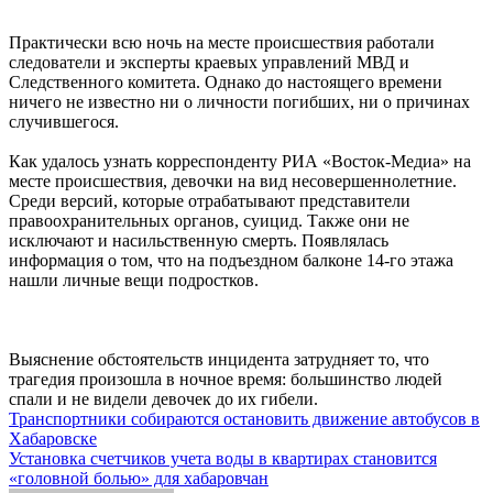
Практически всю ночь на месте происшествия работали
следователи и эксперты краевых управлений МВД и
Следственного комитета. Однако до настоящего времени
ничего не известно ни о личности погибших, ни о причинах
случившегося.
Как удалось узнать корреспонденту РИА «Восток-Медиа» на
месте происшествия, девочки на вид несовершеннолетние.
Среди версий, которые отрабатывают представители
правоохранительных органов, суицид. Также они не
исключают и насильственную смерть. Появлялась
информация о том, что на подъездном балконе 14-го этажа
нашли личные вещи подростков.
Выяснение обстоятельств инцидента затрудняет то, что
трагедия произошла в ночное время: большинство людей
спали и не видели девочек до их гибели.
Навигация
Транспортники собираются остановить движение автобусов в
Хабаровске
по
Установка счетчиков учета воды в квартирах становится
записям
«головной болью» для хабаровчан