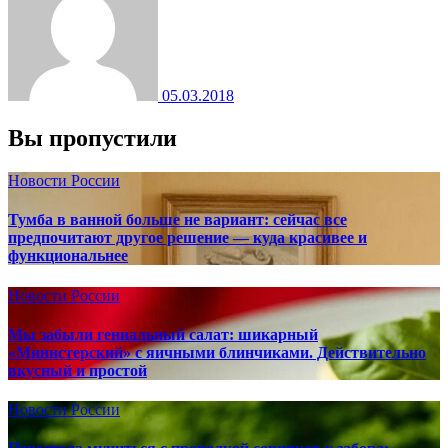
05.03.2018
Вы пропустили
Новости России
Тумба в ванной больше не вариант: сейчас все
предпочитают другое решение — куда красивее и
функциональнее
Новости России
Мы забыли гениальный салат: шикарный
«Министерский» с яичными блинчиками. Действительно
вкусный и простой
Новости России