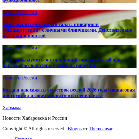
Новости России
Мы забыли гениальный салат: шикарный
«Министерский» с яичными блинчиками. Действительно
вкусный и простой
Новости России
Перестала мучиться с прополкой сорняков у забора:
нашла способ, который реально работает
Новости России
Когда и как сажать лук-севок весной 2026 года: пошаговая
инструкция и советы опытного специалиста
Хабмама
Новости Хабаровска и России
Copyright © All rights reserved
|
Blogus
от
Themeansar
.