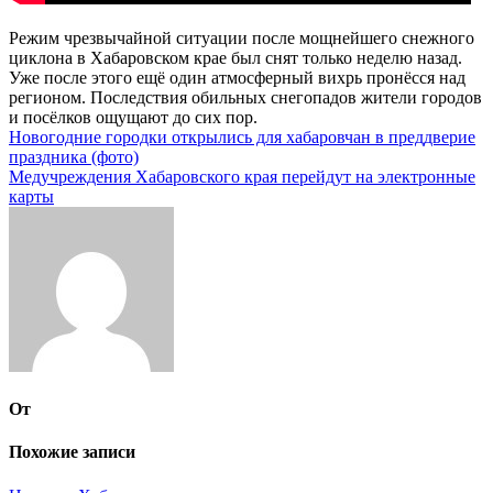
Режим чрезвычайной ситуации после мощнейшего снежного
циклона в Хабаровском крае был снят только неделю назад.
Уже после этого ещё один атмосферный вихрь пронёсся над
регионом. Последствия обильных снегопадов жители городов
и посёлков ощущают до сих пор.
Навигация
Новогодние городки открылись для хабаровчан в преддверие
праздника (фото)
по
Медучреждения Хабаровского края перейдут на электронные
записям
карты
От
Похожие записи