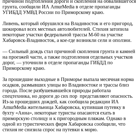
причиной подтопления дороги и скопления на обвалившегося
грунта, сообщили ИА AmurMedia в отделе пропаганды
УГИБДД УМВД России по Приморскому краю.
Ливень, который обрушился на Владивосток и его пригород,
шокировал всех местных автолюбителей. Стихия затопила
некоторые участки федеральной трассы М-60 на участке
Хабаровск-Владивосток, а кое-где возникли сели и оползни.
— Сильный дождь стал причиной скопления грунта и камней
на проезжей части, а также подтопления отдельных участков
дорог, — уточнили в отделе пропаганды ГИБДД по
Приморскому краю.
За прошедшие выходные в Приморье выпала месячная норма
осадков, размывших улицы во Владивостоке и трассы близ
города. После разбушевавшейся природы работала
спецтехника, но дороги до сих пор представляют опасность.
Из-за прошедших дождей, как сообщила редакции ИА
AmurMedia жительница Хабаровска, купившая путевку в
бухту «Анна», некоторые туристы опасаются ехать в
приморскую столицу и к пригородным пляжам. Однако в
одной из туристических фирм Хабаровска сообщили, что
стихия не снизила спрос на путевки к морю.