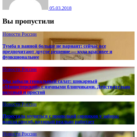
05.03.2018
Вы пропустили
Новости России
Тумба в ванной больше не вариант: сейчас все
предпочитают другое решение — куда красивее и
функциональнее
Новости России
Мы забыли гениальный салат: шикарный
«Министерский» с яичными блинчиками. Действительно
вкусный и простой
Новости России
Перестала мучиться с прополкой сорняков у забора:
нашла способ, который реально работает
Новости России