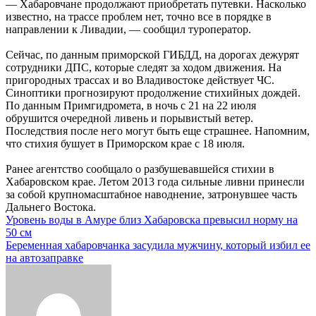
— Хабаровчане продолжают приобретать путевки. Насколько
известно, на трассе проблем нет, точно все в порядке в
направлении к Ливадии, — сообщил туроператор.
Сейчас, по данным приморской ГИБДД, на дорогах дежурят
сотрудники ДПС, которые следят за ходом движения. На
пригородных трассах и во Владивостоке действует ЧС.
Синоптики прогнозируют продолжение стихийных дождей.
По данным Примгидромета, в ночь с 21 на 22 июля
обрушится очередной ливень и порывистый ветер.
Последствия после него могут быть еще страшнее. Напомним,
что стихия бушует в Приморском крае с 18 июля.
Ранее агентство сообщало о разбушевавшейся стихии в
Хабаровском крае. Летом 2013 года сильные ливни принесли
за собой крупномасштабное наводнение, затронувшее часть
Дальнего Востока.
Навигация
Уровень воды в Амуре близ Хабаровска превысил норму на
50 см
по
Беременная хабаровчанка засудила мужчину, который избил ее
записям
на автозаправке