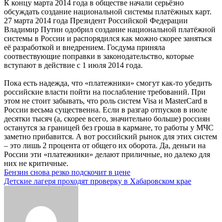
К концу марта 2014 года в обществе начали серьёзно
обсуждать создание национальной системы платёжных карт.
27 марта 2014 года Президент Российской Федерации
Владимир Путин одобрил создание национальной платёжной
системы в России и распорядился как можно скорее заняться
её разработкой и внедрением. Госдума приняла
соотвествующие поправки в законодательство, которые
вступают в действие с 1 июля 2014 года.
Пока есть надежда, что «платежники» смогут как-то убедить
российские власти пойти на послабление требований. При
этом не стоит забывать, что роль систем Visa и MasterCard в
России весьма существенна. Если в разгар отпусков в июле
десятки тысяч (а, скорее всего, значительно больше) россиян
останутся за границей без гроша в кармане, то работы у МЧС
заметно прибавится. А вот российский рынок для этих систем
– это лишь 2 процента от общего их оборота. Да, деньги на
России эти «платежники» делают приличные, но далеко для
них не критичные.
Навигация
Бензин снова резко подскочит в цене
Детские лагеря проходят проверку в Хабаровском крае
по
записям