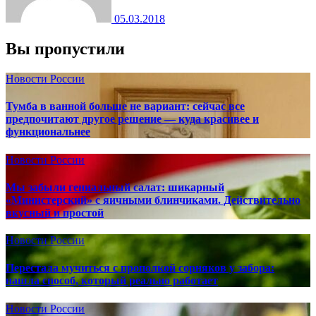
05.03.2018
Вы пропустили
Новости России
Тумба в ванной больше не вариант: сейчас все
предпочитают другое решение — куда красивее и
функциональнее
Новости России
Мы забыли гениальный салат: шикарный
«Министерский» с яичными блинчиками. Действительно
вкусный и простой
Новости России
Перестала мучиться с прополкой сорняков у забора:
нашла способ, который реально работает
Новости России