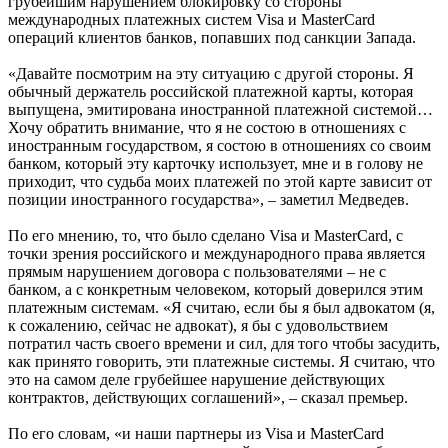
грубейшим нарушением блокировку со стороны
международных платежных систем Visa и MasterCard
операций клиентов банков, попавших под санкции Запада.
«Давайте посмотрим на эту ситуацию с другой стороны. Я
обычный держатель российской платежной карты, которая
выпущена, эмитирована иностранной платежной системой…
Хочу обратить внимание, что я не состою в отношениях с
иностранным государством, я состою в отношениях со своим
банком, который эту карточку использует, мне и в голову не
приходит, что судьба моих платежей по этой карте зависит от
позиции иностранного государства», – заметил Медведев.
По его мнению, то, что было сделано Visa и MasterCard, с
точки зрения российского и международного права является
прямым нарушением договора с пользователями – не с
банком, а с конкретным человеком, который доверился этим
платежным системам. «Я считаю, если бы я был адвокатом (я,
к сожалению, сейчас не адвокат), я бы с удовольствием
потратил часть своего времени и сил, для того чтобы засудить,
как принято говорить, эти платежные системы. Я считаю, что
это на самом деле грубейшее нарушение действующих
контрактов, действующих соглашений», – сказал премьер.
По его словам, «и наши партнеры из Visa и MasterCard