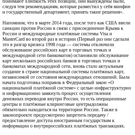
понимают хлипкость этих позиций, они вынуждены были,
следуя тем рекомендациям, которые разместил у себя минфин
и государственный департамент, принять такие решения».
Напомним, что в марте 2014 года, после того как США ввели
санкции против России в связи с присоединение Крыма к
России и международные платёжные системы Visa и
MasterCard во второй раз в истории (Первый раз они сделали
это в разгар кризиса 1998 года — системы отключили
обслуживание российских карт в торговых точках и
международной сети банкоматов) остановили обслуживание
карт нескольких российских банков в торговых точках и
банкоматах международной сети, вновь стало актуальным
создание в стране национальной системы платёжных карт,
независимой от состояния международных отношений. Была
начата подготовка поправок в Федеральный закон «О
национальной платёжной системе» с целью инфраструктурно
и информационно замкнуть процесс осуществления
денежных переводов внутри России, то есть операционные
центры и платёжные клиринговые центрыдолжны
обязательно находиться на территории России. Также в
законопроекте предусмотрено запретить передачу /
предоставление доступа иностранным государствам к
информации о внутрироссийских платёжных транзакциях.