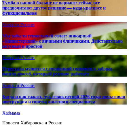
Тумба в ванной больше не вариант: сейчас все
предпочитают другое решение — куда красивее и
функциональнее
Новости России
Мы забыли гениальный салат: шикарный
«Министерский» с яичными блинчиками. Действительно
вкусный и простой
Новости России
Перестала мучиться с прополкой сорняков у забора:
нашла способ, который реально работает
Новости России
Когда и как сажать лук-севок весной 2026 года: пошаговая
инструкция и советы опытного специалиста
Хабмама
Новости Хабаровска и России