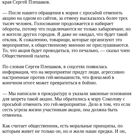
края Сергей Плешаков.
— После нашего обращения к мэрии с просьбой отменить
акцию на одном из сайтов, за отмену высказалось более трех
тысяч человек. Голосование продолжается и набирает
обороты, потому что подключаются не только хабаровчане, но
и жители других городов. Я даже не ожидал, что будет такой
отклик. К сожалению, товарищи, которые организуют это
мероприятие, к общественному мнению не прислушиваются.
То, что акция будет проводиться, это печально, — сказал член
Общественной палаты.
По словам Сергея Плешаков, в соцсетях появилась
информация, что на мероприятие придут люди, агрессивно
настроенные против гей-меньшинств, что флеш-моб в
конечном итоге может превратиться в бойню.
— Мы написали в прокуратуру и указали законные основания
для запрета такой акции. Мы обратились к мэру Соколову с
просьбой отменить это гей-мероприятие. Дело в том, что если
сесть угроза жизни участникам акции, она должна быть
отменена.
Как считает общественник, есть моральные принципы, по
которым живет не только он, но и жили наши предки. И он,