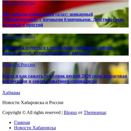
Новости России
Мы забыли гениальный салат: шикарный
«Министерский» с яичными блинчиками. Действительно
вкусный и простой
Новости России
Перестала мучиться с прополкой сорняков у забора:
нашла способ, который реально работает
Новости России
Когда и как сажать лук-севок весной 2026 года: пошаговая
инструкция и советы опытного специалиста
Хабмама
Новости Хабаровска и России
Copyright © All rights reserved
|
Blogus
от
Themeansar
.
Главная
Новости Хабаровска