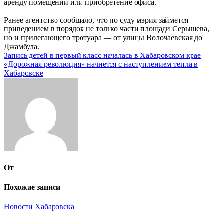
аренду помещений или приобретение офиса.
Ранее агентство сообщало, что по суду мэрия займется
приведением в порядок не только части площади Серышева,
но и прилегающего тротуара — от улицы Волочаевская до
Джамбула.
Навигация
Запись детей в первый класс началась в Хабаровском крае
«Дорожная революция» начнется с наступлением тепла в
по
Хабаровске
записям
От
Похожие записи
Новости Хабаровска