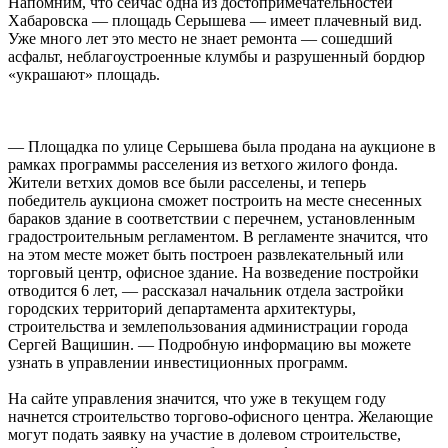
Напомним, что сейчас одна из достопримечательностей
Хабаровска — площадь Серышева — имеет плачевный вид.
Уже много лет это место не знает ремонта — сошедший
асфальт, неблагоустроенные клумбы и разрушенный бордюр
«украшают» площадь.
— Площадка по улице Серышева была продана на аукционе в
рамках программы расселения из ветхого жилого фонда.
Жители ветхих домов все были расселены, и теперь
победитель аукциона сможет построить на месте снесенных
бараков здание в соответствии с перечнем, установленным
градостроительным регламентом. В регламенте значится, что
на этом месте может быть построен развлекательный или
торговый центр, офисное здание. На возведение постройки
отводится 6 лет, — рассказал начальник отдела застройки
городских территорий департамента архитектуры,
строительства и землепользования администрации города
Сергей Ващишин. — Подробную информацию вы можете
узнать в управлении инвестиционных программ.
На сайте управления значится, что уже в текущем году
начнется строительство торгово-офисного центра. Желающие
могут подать заявку на участие в долевом строительстве,