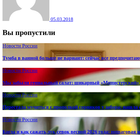
05.03.2018
Вы пропустили
Новости России
Тумба в ванной больше не вариант: сейчас все предпочита
Новости России
Мы забыли гениальный салат: шикарный «Министерский» 
Новости России
Перестала мучиться с прополкой сорняков у забора: нашла 
Новости России
Когда и как сажать лук-севок весной 2026 года: пошаговая