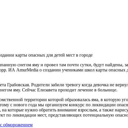
оздании карты опасных для детей мест в городе
ыпанную снегом яму и провел там почти сутки, будут найдены, 
орр. ИА AmurMedia о создании учениками школ карты опасных дл
вета Грабовская. Родители забили тревогу когда девочка не верн
егом яму. Сейчас Елизавета проходит лечение в больнице.
мственной территории которой образовалась яма, в которую уго
этому с нового года мы организуем конкурс по ликвидации опас
, на которые нужно обратить внимание взрослым, а также нарису
оект по ликвидации мест, представляющих потенциальную опасно
 с обморожением