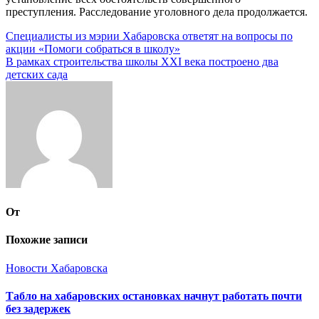
преступления. Расследование уголовного дела продолжается.
Навигация
Специалисты из мэрии Хабаровска ответят на вопросы по
акции «Помоги собраться в школу»
по
В рамках строительства школы XXI века построено два
записям
детских сада
От
Похожие записи
Новости Хабаровска
Табло на хабаровских остановках начнут работать почти
без задержек