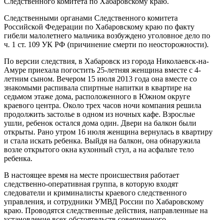
Следственного комитета по Хабаровскому краю.
Следственными органами Следственного комитета
Российской Федерации по Хабаровскому краю по факту
гибели малолетнего мальчика возбуждено уголовное дело по
ч. 1 ст. 109 УК РФ (причинение смерти по неосторожности).
По версии следствия, в Хабаровск из города Николаевск-на-
Амуре приехала погостить 25-летняя женщина вместе с 4-
летним сыном. Вечером 15 июля 2013 года она вместе со
знакомыми распивала спиртные напитки в квартире на
седьмом этаже дома, расположенного в Южном округе
краевого центра. Около трех часов ночи компания решила
продолжить застолье в одном из ночных кафе. Взрослые
ушли, ребенок остался дома один. Двери на балкон были
открыты. Рано утром 16 июля женщина вернулась в квартиру
и стала искать ребенка. Выйдя на балкон, она обнаружила
возле открытого окна кухонный стул, а на асфальте тело
ребенка.
В настоящее время на месте происшествия работает
следственно-оперативная группа, в которую входят
следователи и криминалисты краевого следственного
управления, и сотрудники УМВД России по Хабаровскому
краю. Проводятся следственные действия, направленные на
установление всех обстоятельств совершенного