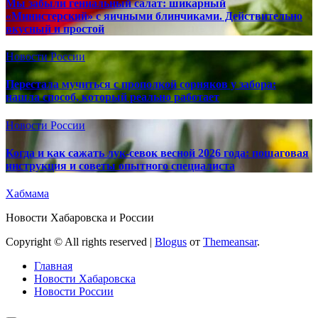
Мы забыли гениальный салат: шикарный
«Министерский» с яичными блинчиками. Действительно
вкусный и простой
Новости России
Перестала мучиться с прополкой сорняков у забора:
нашла способ, который реально работает
Новости России
Когда и как сажать лук-севок весной 2026 года: пошаговая
инструкция и советы опытного специалиста
Хабмама
Новости Хабаровска и России
Copyright © All rights reserved
|
Blogus
от
Themeansar
.
Главная
Новости Хабаровска
Новости России