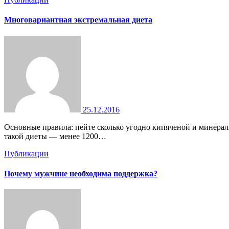
Многовариантная экстремальная диета
25.12.2016
Основные правила: пейте сколько угодно кипяченой и минеральной воды, но количество обезжиренного молока к Вашему чаю или кофе не должно превышать 250 мл. Энергетическая емкость
такой диеты — менее 1200…
Публикации
Почему мужчине необходима поддержка?