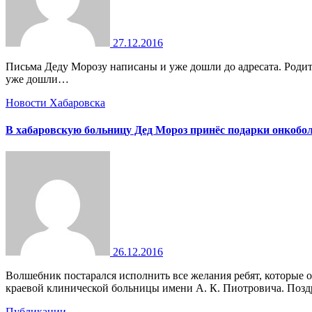
27.12.2016
Письма Деду Морозу написаны и уже дошли до адресата. Родители со стажем знают, что в сети гипермаркетов Rich Family найдутся подарки для каждого. Письма Деду Морозу написаны и
уже дошли…
Новости Хабаровска
В хабаровскую больницу Дед Мороз принёс подарки онкобо
26.12.2016
Волшебник постарался исполнить все желания ребят, которые они загадали накануне Неравнодушные жители дальневосточной столицы организовали праздник для подопечных Детской
краевой клинической больницы имени А. К. Пиотровича. Поз
Публикации