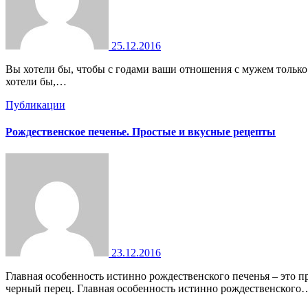
25.12.2016
Вы хотели бы, чтобы с годами ваши отношения с мужем только улучшались и мужчина добивался успехов в работе и карьере? Тогда вы должны научиться поддерживать своего спутника. Вы
хотели бы,…
Публикации
Рождественское печенье. Простые и вкусные рецепты
23.12.2016
Главная особенность истинно рождественского печенья – это пряный вкус. Для этого в него обильно добавляют молотые специи: корицу, ваниль, гвоздику, мускатный орех, имбирь, кардамон,
черный перец. Главная особенность истинно рождественского