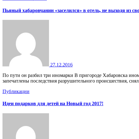
Пьяный хабаровчанин «заселился» в отель, не выходя из с
27.12.2016
По пути он разбил три иномарки В пригороде Хабаровска иномарка въехала в фасад гостиницы «Ривьера», входящей в состав туристического комплекса «Заимка». Видео, на котором
запечатлены последствия разрушительного происшествия, сня
Публикации
Идеи подарков для детей на Новый год 2017!