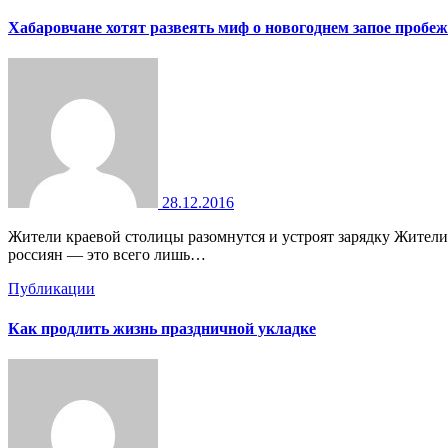
Хабаровчане хотят развеять миф о новогоднем запое пробе
28.12.2016
Жители краевой столицы разомнутся и устроят зарядку Жители Хабаровска соберутся 1 января 2017 года на массовую пробежку. Так они хотят показать, что недельный новогодний загул
россиян — это всего лишь…
Публикации
Как продлить жизнь праздничной укладке