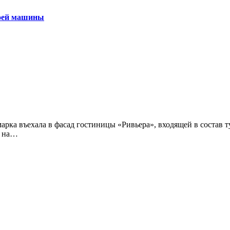
воей машины
л на…