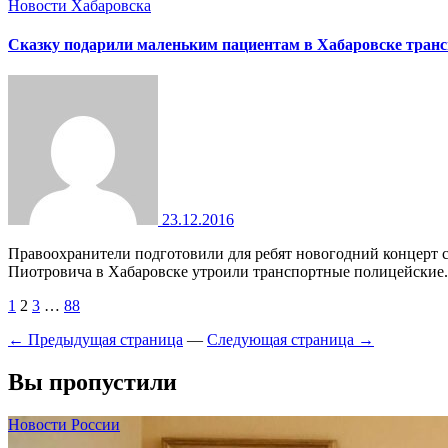
Новости Хабаровска
Сказку подарили маленьким пациентам в Хабаровске транс
23.12.2016
Правоохранители подготовили для ребят новогодний концерт с поздравлениями и подарками Утренник маленьким пациентам Детской краевой клинической больницы имени А. К.
Пиотровича в Хабаровске утроили транспортные полицейские
Пагинация
1
2
3
…
88
записей
← Предыдущая страница
—
Следующая страница →
Вы пропустили
Новости России