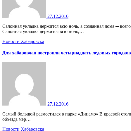
27.12.2016
Салонная укладка держится всю ночь, а созданная дома ─ всего 3 часа. Почему? Что ты делаешь неправильно? Разбираем топ распространенных ошибок и даем настоящий мастер-класс!
Салонная укладка держится всю ночь,…
Новости Хабаровска
Для хабаровчан построили четырнадцать ледовых городков
27.12.2016
Самый большой разместился в парке «Динамо» В краевой столице во время новогодних праздников будут работать 14 ледовых городков — на два больше, чем в прошлом году. Во время
объезда мэр…
Новости Хабаровска