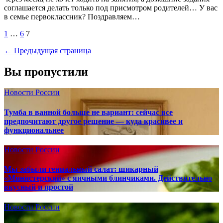
соглашается делать только под присмотром родителей… У вас
в семье первоклассник? Поздравляем…
Пагинация
1
…
6
7
записей
← Предыдущая страница
Вы пропустили
Новости России
Тумба в ванной больше не вариант: сейчас все
предпочитают другое решение — куда красивее и
функциональнее
Новости России
Мы забыли гениальный салат: шикарный
«Министерский» с яичными блинчиками. Действительно
вкусный и простой
Новости России